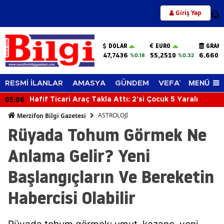
Giriş Yap
12
DOLAR
EURO
GRAM 
47,7436
55,2510
6.660,
%0.18
%0.32
MENÜ
RESMİ İLANLAR
AMASYA
GÜNDEM
VEFAT EDENLER
05:06
Hafif Ticari Araç Takla Attı: 2'si Çocuk 5 Yaralı
ASTROLOJİ
Merzifon Bilgi Gazetesi
Rüyada Tohum Görmek Ne
Anlama Gelir? Yeni
Başlangıçların Ve Bereketin
Habercisi Olabilir