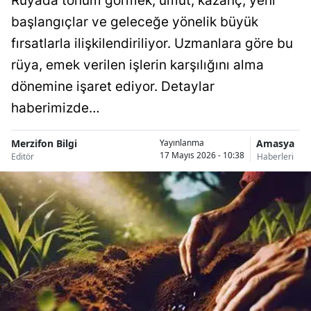
Rüyada tohum görmek; umut, kazanç, yeni
başlangıçlar ve geleceğe yönelik büyük
fırsatlarla ilişkilendiriliyor. Uzmanlara göre bu
rüya, emek verilen işlerin karşılığını alma
dönemine işaret ediyor. Detaylar
haberimizde…
Merzifon Bilgi
Amasya
Yayınlanma
17 Mayıs 2026 - 10:38
Editör
Haberleri