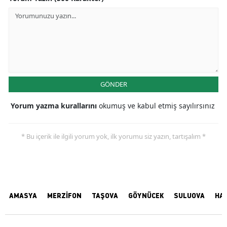
GÖNDER
Yorum yazma kurallarını
okumuş ve kabul etmiş sayılırsınız
* Bu içerik ile ilgili yorum yok, ilk yorumu siz yazın, tartışalım *
AMASYA
MERZİFON
TAŞOVA
GÖYNÜCEK
SULUOVA
HA