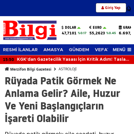
Giriş Yap
12
DOLAR
EURO
GRAM 
47,7101
55,2623
6.697,0
%0.17
%0.45
MENÜ
RESMİ İLANLAR
AMASYA
GÜNDEM
VEFAT EDENLER
15:50
KGK'dan Gazetecilik Yasası İçin Kritik Adım! Taslak
Bakan Akın Gürlek'e Sunuldu
ASTROLOJİ
Merzifon Bilgi Gazetesi
Rüyada Patik Görmek Ne
Anlama Gelir? Aile, Huzur
Ve Yeni Başlangıçların
İşareti Olabilir