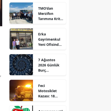
Edirne
TMO’dan
Merzifon
Elazığ
Tarımına Kritik
Ziyaret!
Erzincan
Erka
Erzurum
Gayrimenkul
Yeni Ofisinde
Eskişehir
Hizmete
Başladı!
Gaziantep
7 Ağustos
“Gayrimenkul
2026 Günlük
Almak İçin
Giresun
Burç
Doğru Zaman”
Yorumları:
r
Gümüşhane
Aşkta
Feci
Sürprizler,
Hakkari
Motosiklet
Parada Yeni
Kazası: 18
Fırsatlar
Hatay
Yaşındaki
Kapıda!
Genç Hayatını
Isparta