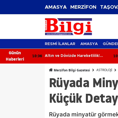
AMASYA
MERZİFON
TAŞOV
RESMİ İLANLAR
AMASYA
GÜNDE
Günün
10:36
10
ramızdan
Altın ve Dövizde Hareketlilik!
Haberleri
İşte 8 Ağustos 2026 Güncel
Fiyatları
ASTROLOJİ
Merzifon Bilgi Gazetesi
Rüyada Miny
Küçük Detayl
Rüyada minyatür görmek; 