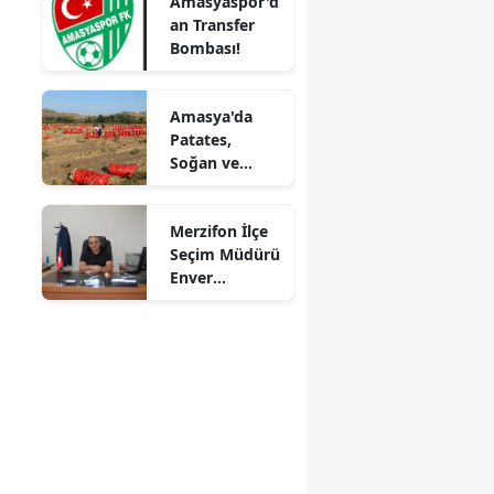
Amasyaspor'd
Kaybetti
an Transfer
Mersin
Bombası!
İstanbul
Amasya'da
İzmir
Patates,
Soğan ve
Kars
Cevizde İyi
Tarım
Kastamonu
Merzifon İlçe
Denetimi
Seçim Müdürü
Kayseri
Enver
Demirci'ye
Kırklareli
Veda! Yeni
Görev Yeri
Kırşehir
Suluova Oldu
Kocaeli
Konya
Kütahya