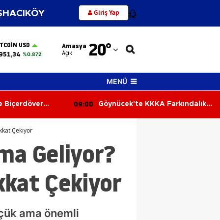
Giriş Yap
HACIKÖY
12
Adana
20
°
ITCOIN USD
Amasya
Adıyaman
Açık
951,34
%0.872
Afyonkarahisar
MENÜ
Ağrı
09:00
 Biçerdöver
Göynücek'te KKKA Farkındalık
Amasya
ılaştı
Eğitimi
Ankara
kkat Çekiyor
ma Geliyor?
Antalya
Artvin
kkat Çekiyor
Aydın
Balıkesir
üçük ama önemli