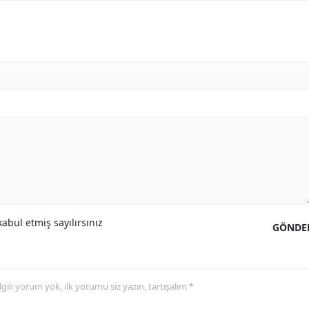
abul etmiş sayılırsınız
GÖNDE
 ilgili yorum yok, ilk yorumu siz yazın, tartışalım *