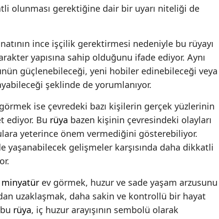
atli olunması gerektiğine dair bir uyarı niteliği de
natının ince işçilik gerektirmesi nedeniyle bu rüyayı
z karakter yapısına sahip olduğunu ifade ediyor. Aynı
nün güçlenebileceği, yeni hobiler edinebileceği veya
layabileceği şeklinde de yorumlanıyor.
görmek ise çevredeki bazı kişilerin gerçek yüzlerinin
t ediyor. Bu
rüya
bazen kişinin çevresindeki olayları
lara yeterince önem vermediğini gösterebiliyor.
nde yaşanabilecek gelişmeler karşısında daha dikkatli
or.
a
minyatür
ev görmek, huzur ve sade yaşam arzusunu
dan uzaklaşmak, daha sakin ve kontrollü bir hayat
n bu
rüya
, iç huzur arayışının sembolü olarak