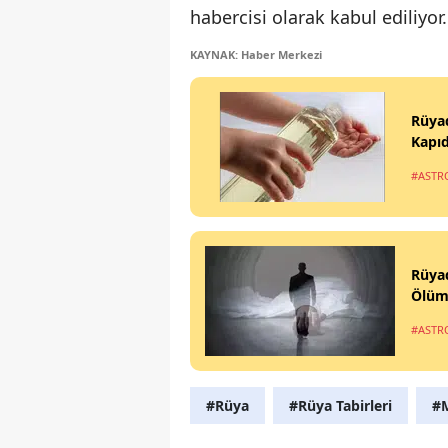
habercisi olarak kabul ediliyor.
KAYNAK: Haber Merkezi
Rüya
Kapıd
#ASTR
Rüya
Ölüm
#ASTR
#Rüya
#Rüya Tabirleri
#M