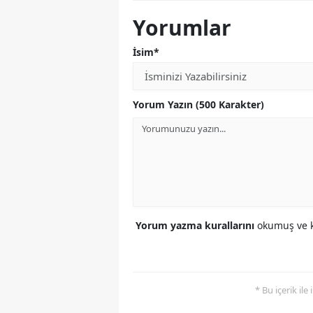
Yorumlar
İsim*
Yorum Yazın (500 Karakter)
Yorum yazma kurallarını
okumuş ve k
* Bu içerik ile