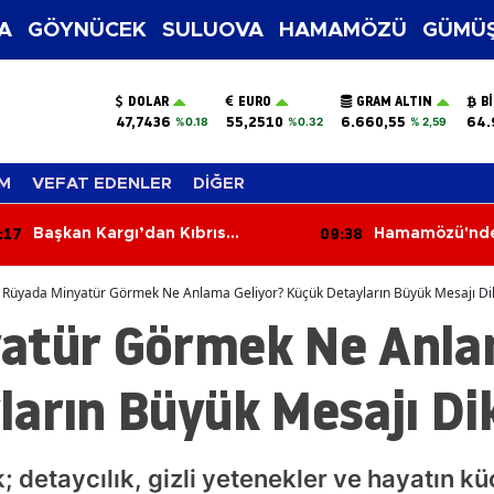
A
GÖYNÜCEK
SULUOVA
HAMAMÖZÜ
GÜMÜŞ
DOLAR
EURO
GRAM ALTIN
B
47,7436
55,2510
6.660,55
64.
%0.18
%0.32
% 2,59
M
VEFAT EDENLER
DİĞER
:17
09:38
Başkan Kargı’dan Kıbrıs
Hamamözü'nde
Gazisine Vefa
Denetimleri Sık
Rüyada Minyatür Görmek Ne Anlama Geliyor? Küçük Detayların Büyük Mesajı Di
atür Görmek Ne Anla
arın Büyük Mesajı Di
detaycılık, gizli yetenekler ve hayatın k