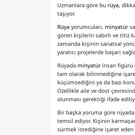
Uzmanlara göre bu
rüya
, dikk
taşıyor.
Rüya
yorumcuları,
minyatür
sa
gören kişilerin sabırlı ve titi
zamanda kişinin sanatsal yönü
yaratıcı projelerde başarı sağ
Rüyada
minyatür
insan figürü 
tam olarak bilinmediğine işare
küçümsediğini ya da bazı konu
Özellikle aile ve dost çevresi
olunması gerektiği ifade ediliy
Bir başka yoruma göre rüyad
temsil ediyor. Kişinin karmaşa
sürmek istediğine işaret ede