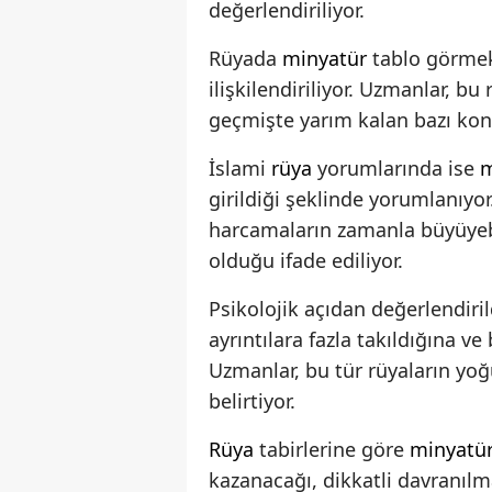
değerlendiriliyor.
Rüyada
minyatür
tablo görmek
ilişkilendiriliyor. Uzmanlar, bu
geçmişte yarım kalan bazı kon
İslami
rüya
yorumlarında ise
m
girildiği şeklinde yorumlanıyo
harcamaların zamanla büyüyebi
olduğu ifade ediliyor.
Psikolojik açıdan değerlendiri
ayrıntılara fazla takıldığına v
Uzmanlar, bu tür rüyaların y
belirtiyor.
Rüya
tabirlerine göre
minyatü
kazanacağı, dikkatli davranılm