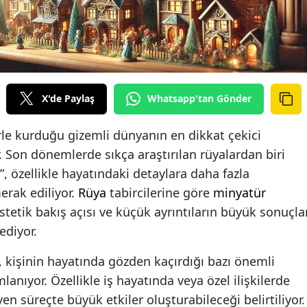
X'de Paylaş
Whatsapp'tan Gönder
erle kurduğu gizemli dünyanın en dikkat çekici
. Son dönemlerde sıkça araştırılan rüyalardan biri
 özellikle hayatındaki detaylara daha fazla
erak ediliyor.
Rüya
tabircilerine göre
minyatür
stetik bakış açısı ve küçük ayrıntıların büyük sonuçla
ediyor.
kişinin hayatında gözden kaçırdığı bazı önemli
anıyor. Özellikle iş hayatında veya özel ilişkilerde
en süreçte büyük etkiler oluşturabileceği belirtiliyor.