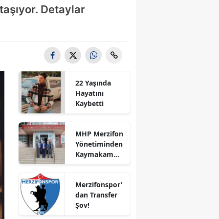
taşıyor. Detaylar
Bilecik
Bingöl
Bitlis
Bolu
22 Yaşında
Burdur
Hayatını
Kaybetti
Bursa
Çanakkale
MHP Merzifon
Yönetiminden
Çankırı
Kaymakam
Ahmet
Çorum
Karaaslan'a
Merzifonspor'
Ziyaret
Denizli
dan Transfer
Şov!
Diyarbakır