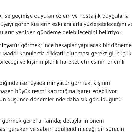
 ise geçmişe duyulan özlem ve nostaljik duygularla
 rüyayı gören kişilerin eski anılarla yüzleşebileceğini v
uların yeniden gündeme gelebileceğini belirtiyor.
inyatür
görmek; ince hesaplar yapılacak bir döneme
r. Maddi konularda dikkatli olunması gerektiği, küçük
leceği ve kişinin planlı hareket etmesinin önemli
ldiğinde ise rüyada
minyatür
görmek, kişinin
e bazen büyük resmi kaçırdığına işaret edebiliyor.
oğun düşünce dönemlerinde daha sık görüldüğünü
r
görmek genel anlamda; detayların önem
ası gereken ve sabrın ödüllendirileceği bir sürecin