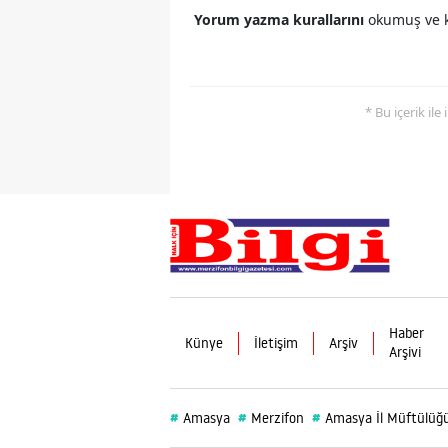
Yorum yazma kurallarını
okumuş ve k
* Bu içerik ile
Haber
Künye
İletişim
Arşiv
Arşivi
#
#
#
Amasya
Merzifon
Amasya İl Müftülüğ