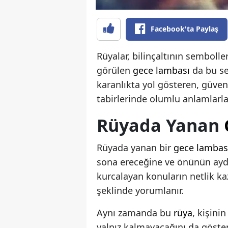
Facebook'ta Paylaş
Rüyalar, bilinçaltının sembolle
görülen
gece lambası
da bu se
karanlıkta yol gösteren, güven
tabirlerinde olumlu anlamlarla
Rüyada Yanan
Rüyada yanan bir
gece lambas
sona ereceğine ve önünün aydı
kurcalayan konuların netlik k
şeklinde yorumlanır.
Aynı zamanda bu
rüya
, kişini
yalnız kalmayacağını da göster