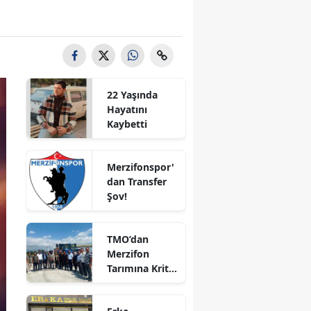
Bilecik
Bingöl
Bitlis
22 Yaşında
Bolu
Hayatını
Kaybetti
Burdur
Bursa
Merzifonspor'
dan Transfer
Çanakkale
Şov!
Çankırı
TMO’dan
Çorum
Merzifon
Tarımına Kritik
Denizli
Ziyaret!
Diyarbakır