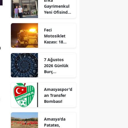
Erka
Gayrimenkul
Edirne
Yeni Ofisinde
Hizmete
Elazığ
Başladı!
Feci
“Gayrimenkul
Erzincan
Motosiklet
Almak İçin
Kazası: 18
Doğru Zaman”
Erzurum
a
Yaşındaki
Genç Hayatını
Eskişehir
7 Ağustos
Kaybetti
2026 Günlük
Gaziantep
Burç
Giresun
Yorumları:
Aşkta
Gümüşhane
Amasyaspor'd
Sürprizler,
an Transfer
Parada Yeni
ı
Hakkari
Bombası!
Fırsatlar
Kapıda!
Hatay
Amasya'da
Isparta
Patates,