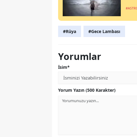
#ASTR
#Rüya
#Gece Lambası
Yorumlar
İsim*
Yorum Yazın (500 Karakter)