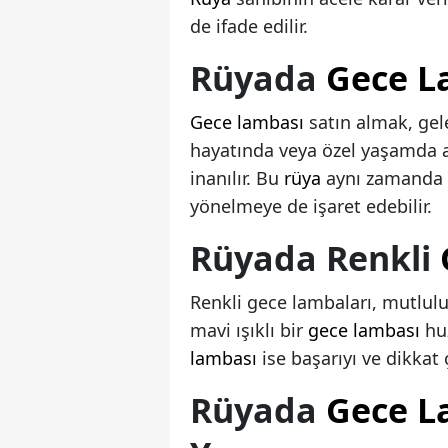
de ifade edilir.
Rüyada
Gece L
Gece lambası
satın almak, gele
hayatında veya özel yaşamda a
inanılır. Bu
rüya
aynı zamanda b
yönelmeye de işaret edebilir.
Rüyada Renkli
Renkli gece lambaları, mutluluk,
mavi ışıklı bir
gece lambası
huz
lambası
ise başarıyı ve dikkat 
Rüyada
Gece L