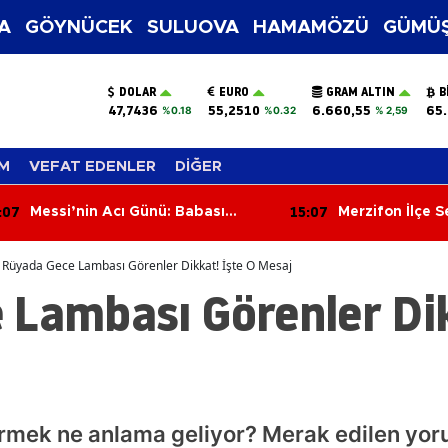
A
GÖYNÜCEK
SULUOVA
HAMAMÖZÜ
GÜMÜŞ
DOLAR
EURO
GRAM ALTIN
B
47,7436
55,2510
6.660,55
65.
%0.18
%0.32
% 2,59
M
VEFAT EDENLER
DİĞER
:07
15:07
Messi’nin Acı Günü: Babası
Merzifon İlçe 
Jorge Messi 68 Yaşında Hayatını
Müdürlüğü'nde 
Kaybetti
Osman Bıyık Gö
Rüyada Gece Lambası Görenler Dikkat! İşte O Mesaj
Lambası Görenler Dik
mek ne anlama geliyor? Merak edilen yoru