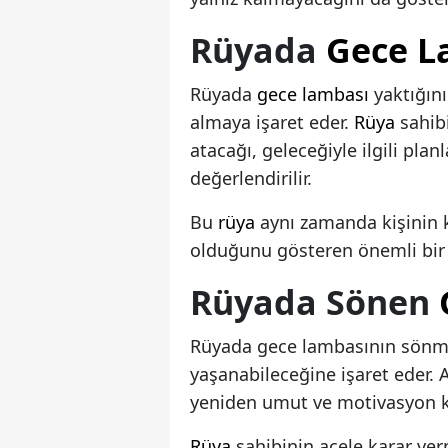
Rüyada
Gece L
Rüyada
gece lambası
yaktığını
almaya işaret eder.
Rüya
sahibi
atacağı, geleceğiyle ilgili plan
değerlendirilir.
Bu
rüya
aynı zamanda kişinin 
olduğunu gösteren önemli bir i
Rüyada Sönen
Rüyada gece lambasının sönmes
yaşanabileceğine işaret eder. 
yeniden umut ve motivasyon ka
Rüya
sahibinin acele karar ve