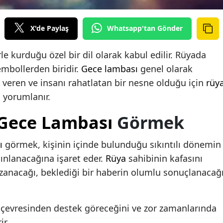
X'de Paylaş
Whatsapp'tan Gönder
rle kurduğu özel bir dil olarak kabul edilir. Rüyada
mbollerden biridir.
Gece lambası
genel olarak
 veren ve insanı rahatlatan bir nesne olduğu için
rüy
 yorumlanır.
Gece Lambası
Görmek
ı
görmek, kişinin içinde bulunduğu sıkıntılı dönemin
nlanacağına işaret eder.
Rüya
sahibinin kafasını
azanacağı, beklediği bir haberin olumlu sonuçlanacağ
n çevresinden destek göreceğini ve zor zamanlarında
ir.