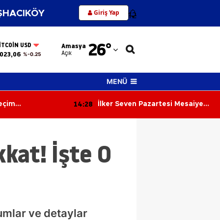
Giriş Yap
HACIKÖY
12
Adana
26
°
ITCOIN USD
Amasya
Adıyaman
Açık
023,06
%-0.25
Afyonkarahisar
MENÜ
Ağrı
14:28
Seçim
İlker Seven Pazartesi Mesaiye
Amasya
Devir Teslim!
Başlıyor! Merzifonspor’da
reve Başladı
Futbolcu Taraması Başlayacak
Ankara
kat! İşte O
Antalya
Artvin
Aydın
Balıkesir
mlar ve detaylar