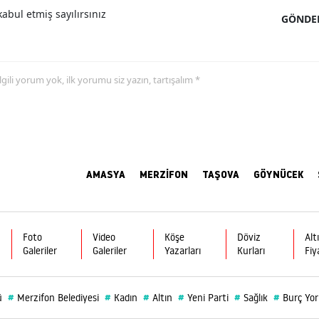
abul etmiş sayılırsınız
GÖNDE
 ilgili yorum yok, ilk yorumu siz yazın, tartışalım *
AMASYA
MERZİFON
TAŞOVA
GÖYNÜCEK
Foto
Video
Köşe
Döviz
Alt
Galeriler
Galeriler
Yazarları
Kurları
Fiy
#
#
#
#
#
#
ü
Merzifon Belediyesi
Kadın
Altın
Yeni Parti
Sağlık
Burç Yo