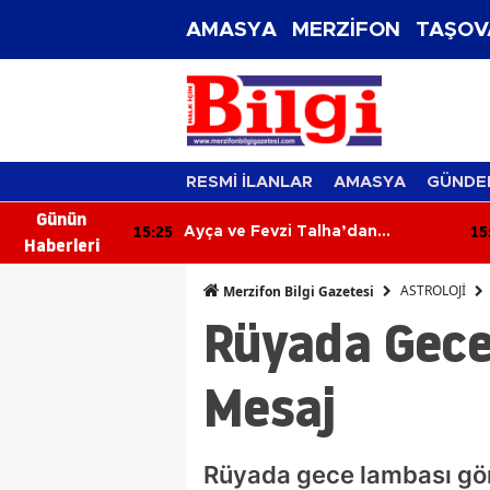
AMASYA
MERZİFON
TAŞOV
RESMİ İLANLAR
AMASYA
GÜNDE
Günün
15:25
15
zifon’da
Ayça ve Fevzi Talha’dan
Haberleri
üne İddialı
Ömürlük İmza! Mutluluklarına
Sevenleri Ortak Oldu
ASTROLOJİ
Merzifon Bilgi Gazetesi
Rüyada Gece 
Mesaj
Rüyada gece lambası gör