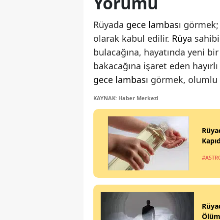
Yorumu
Rüyada
gece lambası
görmek; 
olarak kabul edilir.
Rüya
sahibi
bulacağına, hayatında yeni bi
bakacağına işaret eden hayırlı 
gece lambası
görmek, olumlu ge
KAYNAK: Haber Merkezi
Rüya
Kapıd
#ASTR
Rüya
Ölüm