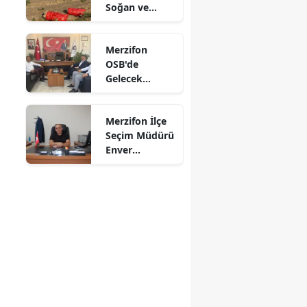
Soğan ve
Mersin
Cevizde İyi
Tarım
İstanbul
Merzifon
Denetimi
OSB'de
İzmir
Gelecek
Konuşuldu
Kars
Merzifon İlçe
Kastamonu
Seçim Müdürü
Enver
Kayseri
Demirci'ye
Veda! Yeni
Kırklareli
Görev Yeri
Suluova Oldu
Kırşehir
Kocaeli
Konya
Kütahya