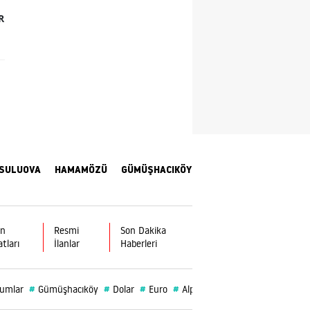
R
Yalova
Karabük
Kilis
Osmaniye
Düzce
SULUOVA
HAMAMÖZÜ
GÜMÜŞHACIKÖY
ın
Resmi
Son Dakika
atları
İlanlar
Haberleri
#
#
#
#
#
#
rumlar
Gümüşhacıköy
Dolar
Euro
Alp Kargı
Merzifonspor
R