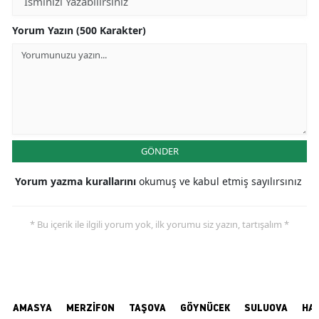
Yorum Yazın (500 Karakter)
GÖNDER
Yorum yazma kurallarını
okumuş ve kabul etmiş sayılırsınız
* Bu içerik ile ilgili yorum yok, ilk yorumu siz yazın, tartışalım *
AMASYA
MERZİFON
TAŞOVA
GÖYNÜCEK
SULUOVA
HA