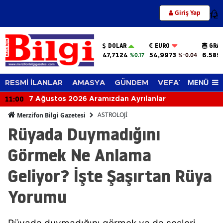
Giriş Yap
12
DOLAR
EURO
GRAM
47,7124
54,9973
6.589
%0.17
%-0.04
MENÜ
RESMİ İLANLAR
AMASYA
GÜNDEM
VEFAT EDENLER
11:00
7 Ağustos 2026 Aramızdan Ayrılanlar
ASTROLOJİ
Merzifon Bilgi Gazetesi
Rüyada Duymadığını
Görmek Ne Anlama
Geliyor? İşte Şaşırtan Rüya
Yorumu