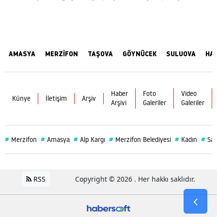
AMASYA
MERZİFON
TAŞOVA
GÖYNÜCEK
SULUOVA
HA
Haber
Foto
Video
Künye
İletişim
Arşiv
Arşivi
Galeriler
Galeriler
#
#
#
#
#
#
Merzifon
Amasya
Alp Kargı
Merzifon Belediyesi
Kadın
Sağ
RSS
Copyright © 2026 . Her hakkı saklıdır.