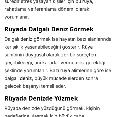
süredir stres yaşayan kişiler için bu
rüya
,
rahatlama ve ferahlama dönemi olarak
yorumlanır.
Rüyada Dalgalı
Deniz
Görmek
Dalgalı
deniz
görmek ise hayatın bazı alanlarında
karışıklık yaşanabileceğini gösterir.
Rüya
sahibinin duygusal olarak zor bir süreçten
geçebileceği, ani kararlar vermemesi gerektiği
şeklinde yorumlanır. Bazı
rüya
alimlerine göre ise
dalgalı
deniz
, büyük mücadelelerden sonra
gelecek başarıyı temsil eder.
Rüyada Denizde Yüzmek
Rüyada denizde yüzdüğünü görmek, kişinin
hedeflerine ulaşmak için büyük çaba