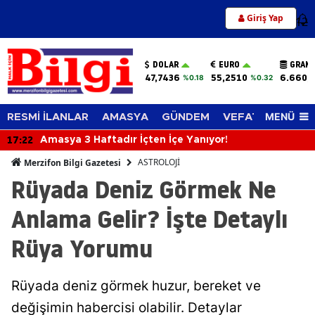
Giriş Yap
12
DOLAR
EURO
GRAM 
47,7436
55,2510
6.660,
%0.18
%0.32
MENÜ
RESMİ İLANLAR
AMASYA
GÜNDEM
VEFAT EDENLER
17:22
Amasya 3 Haftadır İçten İçe Yanıyor!
ASTROLOJİ
Merzifon Bilgi Gazetesi
Rüyada Deniz Görmek Ne
Anlama Gelir? İşte Detaylı
Rüya Yorumu
Rüyada deniz görmek huzur, bereket ve
değişimin habercisi olabilir. Detaylar