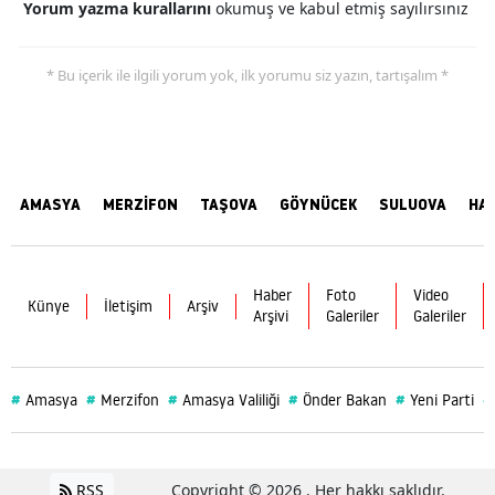
Yorum yazma kurallarını
okumuş ve kabul etmiş sayılırsınız
* Bu içerik ile ilgili yorum yok, ilk yorumu siz yazın, tartışalım *
AMASYA
MERZİFON
TAŞOVA
GÖYNÜCEK
SULUOVA
HA
Haber
Foto
Video
Künye
İletişim
Arşiv
Arşivi
Galeriler
Galeriler
#
#
#
#
#
#
Amasya
Merzifon
Amasya Valiliği
Önder Bakan
Yeni Parti
RSS
Copyright © 2026 . Her hakkı saklıdır.