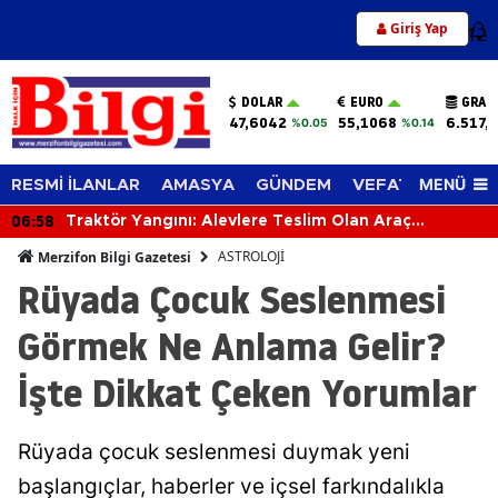
Giriş Yap
12
DOLAR
EURO
GRAM
47,6042
55,1068
6.517,
%0.05
%0.14
MENÜ
RESMİ İLANLAR
AMASYA
GÜNDEM
VEFAT EDENLER
06:58
Traktör Yangını: Alevlere Teslim Olan Araç
Kullanılamaz Hale Geldi
ASTROLOJİ
Merzifon Bilgi Gazetesi
Rüyada Çocuk Seslenmesi
Görmek Ne Anlama Gelir?
İşte Dikkat Çeken Yorumlar
Rüyada çocuk seslenmesi duymak yeni
başlangıçlar, haberler ve içsel farkındalıkla