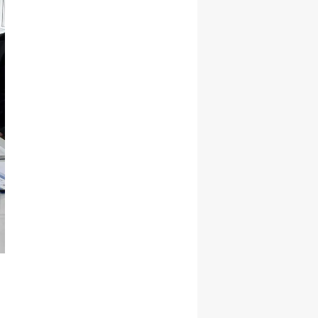
Malatya
Manisa
Kahramanmaraş
Mardin
Muğla
Muş
Nevşehir
Niğde
Ordu
Rize
Sakarya