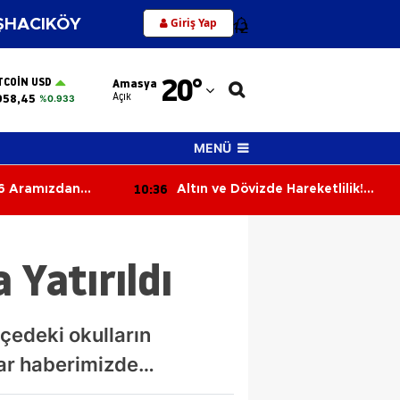
Giriş Yap
HACIKÖY
12
Adana
20
°
TCOIN USD
Amasya
Adıyaman
Açık
958,45
%0.933
Afyonkarahisar
MENÜ
Ağrı
10:36
6 Aramızdan
Altın ve Dövizde Hareketlilik!
Amasya
İşte 8 Ağustos 2026 Güncel
Fiyatları
Ankara
 Yatırıldı
Antalya
Artvin
çedeki okulların
Aydın
lar haberimizde…
Balıkesir