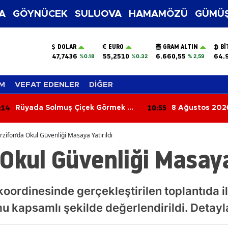
A
GÖYNÜCEK
SULUOVA
HAMAMÖZÜ
GÜMÜŞ
DOLAR
EURO
GRAM ALTIN
BI
47,7436
55,2510
6.660,55
64.
%0.18
%0.32
% 2,59
M
VEFAT EDENLER
DİĞER
:14
10:55
Rüyada Solmuş Çiçek Görmek Ne
8 Ağustos 202
Anlama Gelir? İşte Merak Edilen
Ayrılanlar
Rüya
zifon’da Okul Güvenliği Masaya Yatırıldı
Okul Güvenliği Masaya
ordinesinde gerçekleştirilen toplantıda il
u kapsamlı şekilde değerlendirildi. Detay