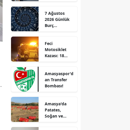
Hizmete
Edirne
Başladı!
7 Ağustos
“Gayrimenkul
Elazığ
2026 Günlük
Almak İçin
Burç
Doğru Zaman”
Erzincan
Yorumları:
Aşkta
Erzurum
Feci
Sürprizler,
Motosiklet
Parada Yeni
Eskişehir
Kazası: 18
Fırsatlar
Yaşındaki
Kapıda!
Gaziantep
Genç Hayatını
Amasyaspor'd
Kaybetti
Giresun
an Transfer
.
Bombası!
Gümüşhane
Hakkari
Amasya'da
Patates,
Hatay
Soğan ve
Cevizde İyi
Isparta
Tarım