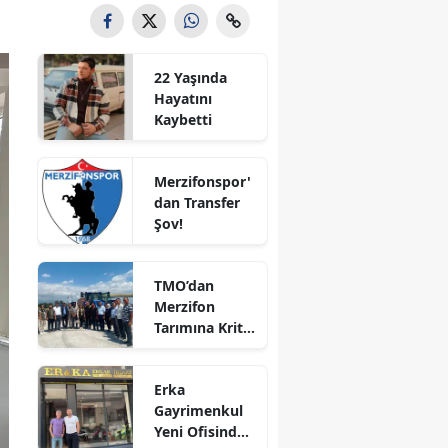
Bilecik
Bingöl
22 Yaşında
Hayatını
Bitlis
Kaybetti
Bolu
Merzifonspor'
Burdur
dan Transfer
Şov!
Bursa
Çanakkale
TMO’dan
Merzifon
Çankırı
Tarımına Kritik
Ziyaret!
Çorum
Erka
Denizli
Gayrimenkul
Yeni Ofisinde
Diyarbakır