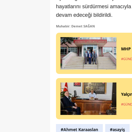
hayatlarını sürdürmesi amacıyla 
devam edeceği bildirildi.
Muhabir: Demet SAĞAN
MHP 
#GÜN
Yalçı
#GÜN
#Ahmet Karaaslan
#asayiş