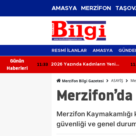
AMASYA
MERZİFON
TAŞOV
RESMİ İLANLAR
AMASYA
GÜNDE
Günün
11:33
11
 Müjde! Maçlar
2026 Yazında Kadınların Yeni
Haberleri
Yayınlanacak
Gözdesi: Eklem Yüzükleri Geri
Döndü
ASAYİŞ
Mer
Merzifon Bilgi Gazetesi
Merzifon’da 
Merzifon Kaymakamlığı ko
güvenliği ve genel durum