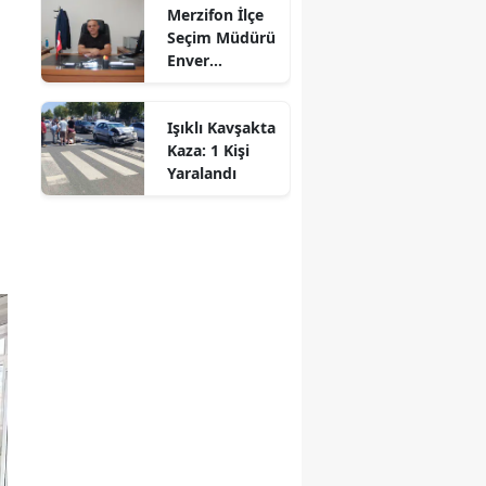
Merzifon İlçe
Denetimi
Mersin
Seçim Müdürü
Enver
İstanbul
Demirci'ye
Veda! Yeni
İzmir
Işıklı Kavşakta
Görev Yeri
Kaza: 1 Kişi
Suluova Oldu
Kars
Yaralandı
Kastamonu
Kayseri
Kırklareli
Kırşehir
Kocaeli
Konya
Kütahya