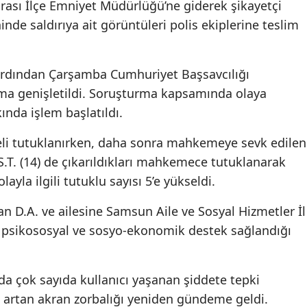
rası İlçe Emniyet Müdürlüğü’ne giderek şikayetçi
nde saldırıya ait görüntüleri polis ekiplerine teslim
ardından Çarşamba Cumhuriyet Başsavcılığı
ma genişletildi. Soruşturma kapsamında olaya
kında işlem başlatıldı.
pheli tutuklanırken, daha sonra mahkemeye sevk edilen
ve S.T. (14) de çıkarıldıkları mahkemece tutuklanarak
ayla ilgili tutuklu sayısı 5’e yükseldi.
 D.A. ve ailesine Samsun Aile ve Sosyal Hizmetler İl
 psikososyal ve sosyo-ekonomik destek sağlandığı
a çok sayıda kullanıcı yaşanan şiddete tepki
a artan akran zorbalığı yeniden gündeme geldi.