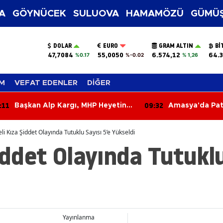
A
GÖYNÜCEK
SULUOVA
HAMAMÖZÜ
GÜMÜŞ
DOLAR
EURO
GRAM ALTIN
BI
47,7084
55,0050
6.574,12
64.3
%0.17
%-0.02
% 1,26
M
VEFAT EDENLER
DİĞER
:11
09:32
Başkan Alp Kargı, MHP Heyetine
Amasya'da Pat
Dev Projeyi Yerinde Anlattı
Cevizde İyi Ta
eli Kıza Şiddet Olayında Tutuklu Sayısı 5’e Yükseldi
Şiddet Olayında Tutuklu
Yayınlanma