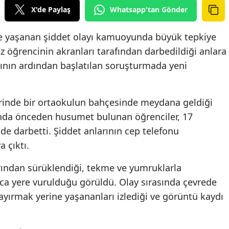
X'de Paylaş
Whatsapp'tan Gönder
e yaşanan şiddet olayı kamuoyunda büyük tepkiye
ız öğrencinin akranları tarafından darbedildiği anlara
sının ardından başlatılan soruşturmada yeni
rinde bir ortaokulun bahçesinde meydana geldiği
rında önceden husumet bulunan öğrenciler, 17
nde darbetti. Şiddet anlarının cep telefonu
 çıktı.
rından sürüklendiği, tekme ve yumruklarla
rca yere vurulduğu görüldü. Olay sırasında çevrede
 ayırmak yerine yaşananları izlediği ve görüntü kaydı