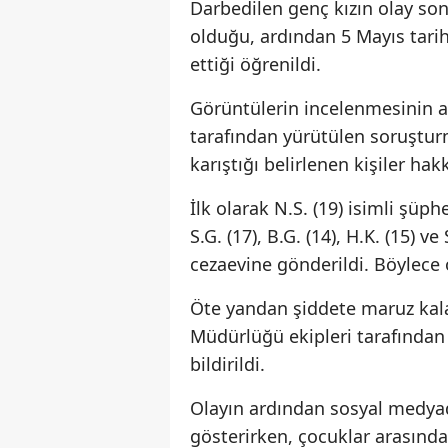
Darbedilen genç kızın olay son
olduğu, ardından 5 Mayıs tarihi
ettiği öğrenildi.
Görüntülerin incelenmesinin 
tarafından yürütülen soruştur
karıştığı belirlenen kişiler hak
İlk olarak N.S. (19) isimli şü
S.G. (17), B.G. (14), H.K. (15) 
cezaevine gönderildi. Böylece ol
Öte yandan şiddete maruz kalan
Müdürlüğü ekipleri tarafından
bildirildi.
Olayın ardından sosyal medyad
gösterirken, çocuklar arasınd