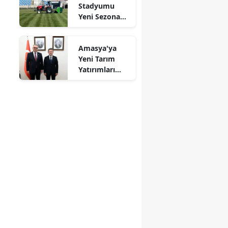
Stadyumu
Mersin
Yeni Sezona
Hazırlanıyor!
İstanbul
Amasya'ya
İzmir
Yeni Tarım
Yatırımları
Kars
Gündemde
Kastamonu
Kayseri
Kırklareli
Kırşehir
Kocaeli
Konya
Kütahya