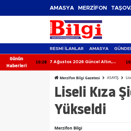
AMASYA
MERZİFON
TAŞOV
RESMİ İLANLAR
AMASYA
GÜNDE
Günün
10:28
10
örmek Ne
7 Ağustos 2026 Güncel Altın,
Haberleri
hlık ve Güzel
Dolar ve Euro Fiyatları
ASAYİŞ
Lis
Merzifon Bilgi Gazetesi
Liseli Kıza 
Yükseldi
Merzifon Bilgi