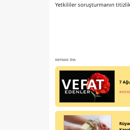
Yetkililer soruşturmanın titizl
KAYNAK: İHA
7 Ağu
#VEFA
Rüya
Kapıd