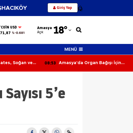
Giriş Yap
HACIKÖY
12
Adana
18
°
TCOIN USD
Amasya
Adıyaman
Açık
71,87
%-0.681
Afyonkarahisar
MENÜ
Ağrı
08:53
ates, Soğan ve
Amasya'da Organ Bağışı İçin
Amasya
rım Denetimi
Farkındalık
Ankara
 Sayısı 5’e
Antalya
Artvin
Aydın
Balıkesir