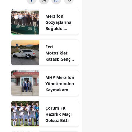
Bilecik
Merzifon
Bingöl
Gözyaşlarına
Boğuldu!
Bitlis
Sercan
Nevcanoğlu
Bolu
Feci
Son
Motosiklet
Yolculuğuna
Burdur
Kazası: Genç
Uğurlandı
Sürücü
Bursa
Hayatını
MHP Merzifon
Kaybetti
Çanakkale
Yönetiminden
Kaymakam
Çankırı
Ahmet
Karaaslan'a
Çorum
Çorum FK
Ziyaret
Hazırlık Maçı
Denizli
Golsüz Bitti
Diyarbakır