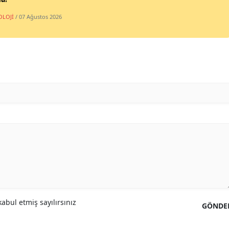
OLOJİ
/ 07 Ağustos 2026
abul etmiş sayılırsınız
GÖNDE