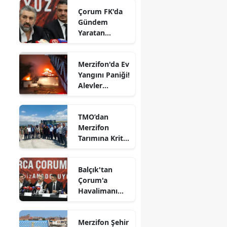
Çorum FK'da
Edirne
Gündem
Yaratan
Elazığ
Açıklamalar
Erzincan
Merzifon'da Ev
Yangını Paniği!
Erzurum
Alevler
Eskişehir
Büyümeden
Kontrol Altına
Gaziantep
TMO’dan
Alındı
Merzifon
Giresun
Tarımına Kritik
Ziyaret!
Gümüşhane
Balçık'tan
Hakkari
Çorum'a
Havalimanı
Hatay
Müjdesi:
"Çalışmalara
Isparta
Merzifon Şehir
Başladık"