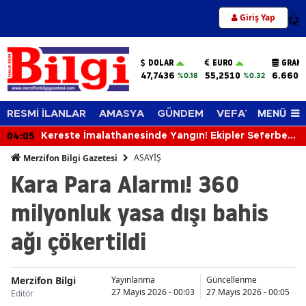
Giriş Yap
12
DOLAR
EURO
GRAM 
47,7436
55,2510
6.660,
%0.18
%0.32
MENÜ
RESMİ İLANLAR
AMASYA
GÜNDEM
VEFAT EDENLER
04:05
Kereste İmalathanesinde Yangın! Ekipler Seferber
Oldu
ASAYİŞ
Merzifon Bilgi Gazetesi
Kara Para Alarmı! 360
milyonluk yasa dışı bahis
ağı çökertildi
Merzifon Bilgi
Yayınlanma
Güncellenme
27 Mayıs 2026 - 00:03
27 Mayıs 2026 - 00:05
Editör